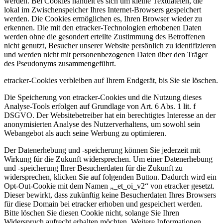
werden. Bei Cookies handelt es sich um kleine Textdateien, die
lokal im Zwischenspeicher Ihres Internet-Browsers gespeichert
werden. Die Cookies ermöglichen es, Ihren Browser wieder zu
erkennen. Die mit den etracker-Technologien erhobenen Daten
werden ohne die gesondert erteilte Zustimmung des Betroffenen
nicht genutzt, Besucher unserer Website persönlich zu identifizieren
und werden nicht mit personenbezogenen Daten über den Träger
des Pseudonyms zusammengeführt.
etracker-Cookies verbleiben auf Ihrem Endgerät, bis Sie sie löschen.
Die Speicherung von etracker-Cookies und die Nutzung dieses
Analyse-Tools erfolgen auf Grundlage von Art. 6 Abs. 1 lit. f
DSGVO. Der Websitebetreiber hat ein berechtigtes Interesse an der
anonymisierten Analyse des Nutzerverhaltens, um sowohl sein
Webangebot als auch seine Werbung zu optimieren.
Der Datenerhebung und -speicherung können Sie jederzeit mit
Wirkung für die Zukunft widersprechen. Um einer Datenerhebung
und -speicherung Ihrer Besucherdaten für die Zukunft zu
widersprechen, klicken Sie auf folgenden Button. Dadurch wird ein
Opt-Out-Cookie mit dem Namen „_et_oi_v2“ von etracker gesetzt.
Dieser bewirkt, dass zukünftig keine Besucherdaten Ihres Browsers
für diese Domain bei etracker erhoben und gespeichert werden.
Bitte löschen Sie diesen Cookie nicht, solange Sie Ihren
Widerspruch aufrecht erhalten möchten. Weitere Informationen