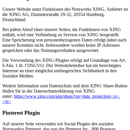
Unsere Website nutzt Funktionen des Netzwerks XING. Anbieter ist
die XING AG, Dammtorstraße 29-32, 20354 Hamburg,
Deutschland.
Bei jedem Abruf einer unserer Seiten, die Funktionen von XING
enthält, wird eine Verbindung zu Servern von XING hergestellt.
Eine Speicherung von personenbezogenen Daten erfolgt dabei nach
unserer Kenntnis nicht. Insbesondere werden keine IP-Adressen
gespeichert oder das Nutzungsverhalten ausgewertet.
Die Verwendung des XING-Plugins erfolgt auf Grundlage von Art.
6 Abs. 1 lit. f DSGVO. Der Websitebetreiber hat ein berechtigtes
Interesse an einer möglichst umfangreichen Sichtbarkeit in den
Sozialen Medien.
Weitere Information zum Datenschutz und dem XING Share-Button
finden Sie in der Datenschutzerklärung von XING
unter:
https://www.xing.com/app/share?op=data_protection</a>.
</p>
Pinterest Plugin
Auf unserer Seite verwenden wir Social Plugins des sozialen
Netzwerkes Pinterest, das von der Pinterest Inc., 808 Brannan